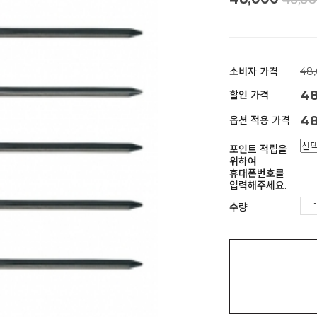
48,0
소비자 가격
48
4
할인 가격
48
옵션 적용 가격
포인트 적립을
위하여
휴대폰번호를
입력해주세요.
수량