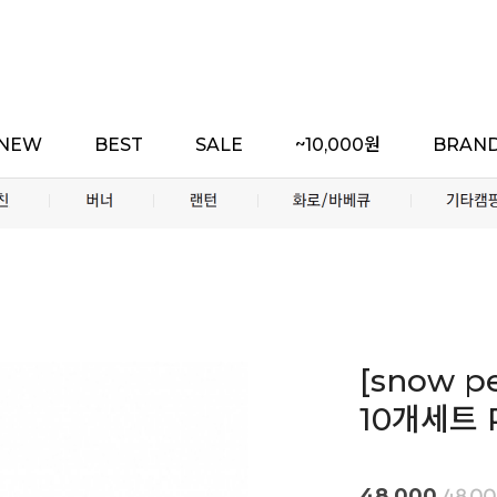
NEW
BEST
SALE
~10,000원
BRAN
[snow 
10개세트 R
48,000