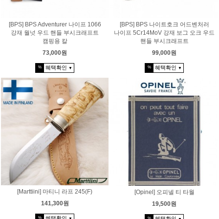
[BPS] BPS Adventurer 나이프 1066
[BPS] BPS 나이트호크 어드벤처러
강재 월넛 우드 핸들 부시크래프트
나이프 5Cr14MoV 강재 보그 오크 우드
캠핑용 칼
핸들 부시크래프트
73,000원
99,000원
혜택확인
혜택확인
%
%
▼
▼
[Marttiini] 마티니 라프 245(F)
[Opinel] 오피넬 티 타월
141,300원
19,500원
혜택확인
%
혜택확인
%
▼