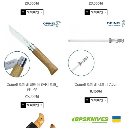
26,000원
23,000원
혜택확인
혜택확인
%
%
▼
▼
[Opinel] 오피넬 클래식 8VRI 오크_
[Opinel] 오피넬 샤프너 7.5cm
참나무
8,450원
25,350원
혜택확인
%
▼
혜택확인
%
▼