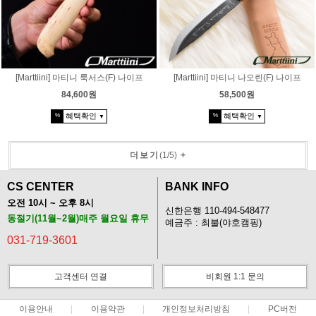
[Marttiini] 마티니 룩서스(F) 나이프
[Marttiini] 마티니 나오린(F) 나이프
84,600원
58,500원
혜택확인
혜택확인
%
%
▼
▼
더보기
(
1
/
5
)
+
CS CENTER
BANK INFO
오전 10시 ~ 오후 8시
신한은행 110-494-548477
동절기(11월~2월)매주 월요일 휴무
예금주 : 최불(야호캠핑)
031-719-3601
고객센터 연결
비회원 1:1 문의
이용안내
이용약관
개인정보처리방침
PC버전