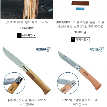
[도쿄크래프트] 델타 호크 TC-274
[BPS] BPS 나이프 휴대용 숫돌 나이프
샤프닝 세트, 스톤 2개입(240,800방)
170,100원
39,000원
혜택확인
%
▼
혜택확인
%
▼
[Opinel] 오피넬 클래식 12VRI
[Opinel] 오피넬 클래식 10VRI
너도밤나무
너도밤나무