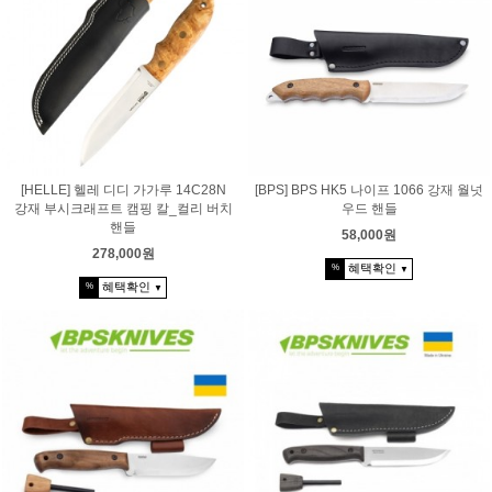
[HELLE] 헬레 디디 가가루 14C28N
[BPS] BPS HK5 나이프 1066 강재 월넛
강재 부시크래프트 캠핑 칼_컬리 버치
우드 핸들
핸들
58,000원
278,000원
혜택확인
%
▼
혜택확인
%
▼