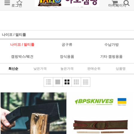
로그인
회원가입
주문조회
마이페이지
나이프 / 멀티툴
나이프 / 멀티툴
공구류
수납가방
캠핑박스/웨건
장식용품
기타 캠핑용품
최신순
낮은가격
높은가격
판매순위
상품명