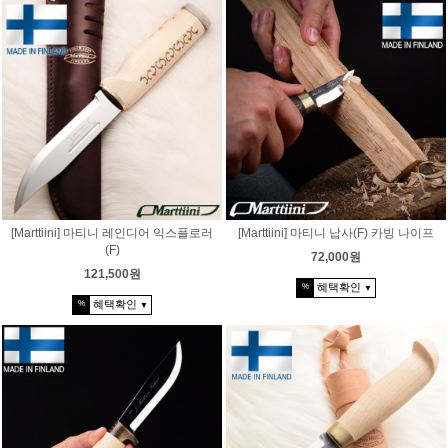
[Marttiini] 마티니 레인디어 익스플로러
[Marttiini] 마티니 납사(F) 카빙 나이프
(F)
72,000원
121,500원
혜택확인
%
▼
혜택확인
%
▼