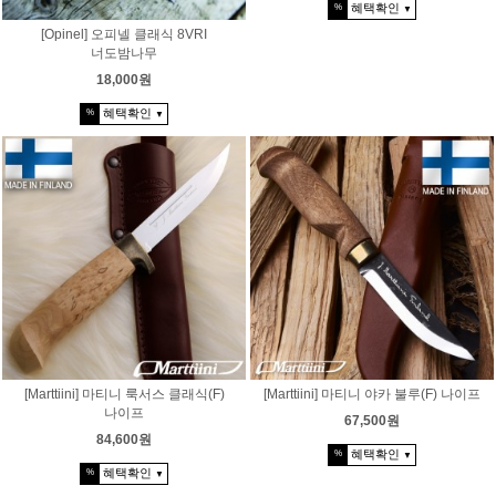
혜택확인
%
▼
[Opinel] 오피넬 클래식 8VRI
너도밤나무
18,000원
혜택확인
%
▼
[Marttiini] 마티니 룩서스 클래식(F)
[Marttiini] 마티니 야카 불루(F) 나이프
나이프
67,500원
84,600원
혜택확인
%
▼
혜택확인
%
▼