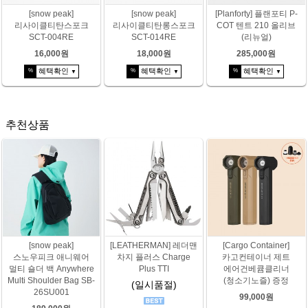
[snow peak]
[snow peak]
[Planforty] 플랜포티 P-
리사이클티탄스포크
리사이클티탄롱스포크
COT 텐트 210 올리브
SCT-004RE
SCT-014RE
(리뉴얼)
16,000원
18,000원
285,000원
혜택확인
혜택확인
혜택확인
%
%
%
▼
▼
▼
추천상품
[snow peak]
[LEATHERMAN] 레더맨
[Cargo Container]
스노우피크 애니웨어
차지 플러스 Charge
카고컨테이너 제트
멀티 숄더 백 Anywhere
Plus TTI
에어건베큠클리너
Multi Shoulder Bag SB-
(청소기노즐) 증정
(일시품절)
26SU001
99,000원