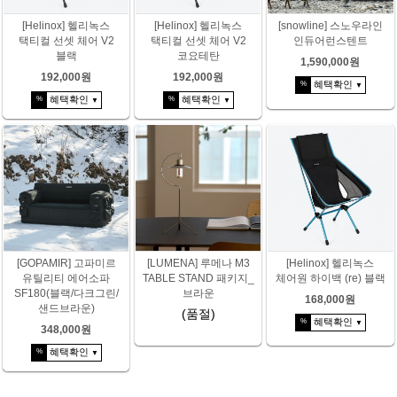
[Helinox] 헬리녹스
[Helinox] 헬리녹스
[snowline] 스노우라인
택티컬 선셋 체어 V2
택티컬 선셋 체어 V2
인듀어런스텐트
블랙
코요테탄
1,590,000원
192,000원
192,000원
혜택확인
%
▼
혜택확인
혜택확인
%
%
▼
▼
[GOPAMIR] 고파미르
[LUMENA] 루메나 M3
[Helinox] 헬리녹스
유틸리티 에어소파
TABLE STAND 패키지_
체어원 하이백 (re) 블랙
SF180(블랙/다크그린/
브라운
168,000원
샌드브라운)
(품절)
혜택확인
%
▼
348,000원
혜택확인
%
▼