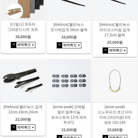
[디얼스] 코듀라
[Helinox] 헬리녹스
[Helinox] 헬리녹스
그라운드시트 코트
젓가락집게 28cm 블랙
라이프스타일 집게
17.5cm 블랙
39,000원
34,000원
25,000원
혜택확인
%
혜택확인
%
▼
▼
혜택확인
%
▼
[Helinox] 헬리녹스 집게
[snow peak] 건메탈
[snow peak]
12cm,18cm,24cm
컬러 알루미늄
스노우피크 로고 U자
로프스토퍼 12개 세트
지퍼고리(야광) 4개
22,000원
R-072
세트 UG-194
혜택확인
%
▼
15,000원
15,000원
혜택확인
혜택확인
%
%