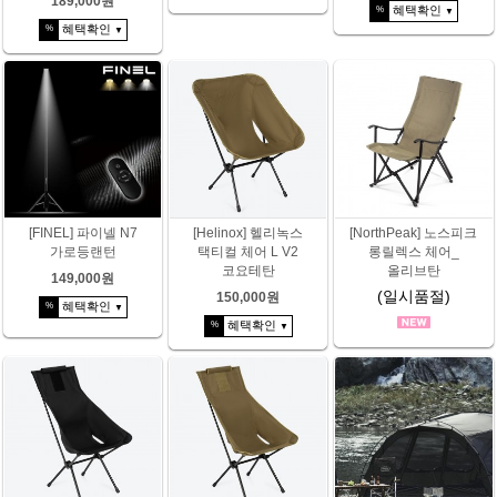
189,000원
혜택확인
%
▼
혜택확인
%
▼
[FINEL] 파이넬 N7
[Helinox] 헬리녹스
[NorthPeak] 노스피크
가로등랜턴
택티컬 체어 L V2
롱릴렉스 체어_
코요테탄
올리브탄
149,000원
(일시품절)
150,000원
혜택확인
%
▼
혜택확인
%
▼