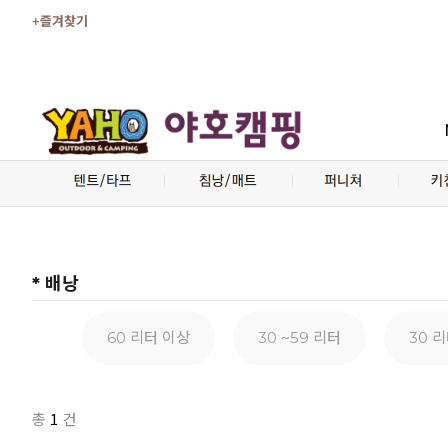
+즐겨찾기
* 배낭
60 리터 이상
30 ~59 리터
30 
1
총
건