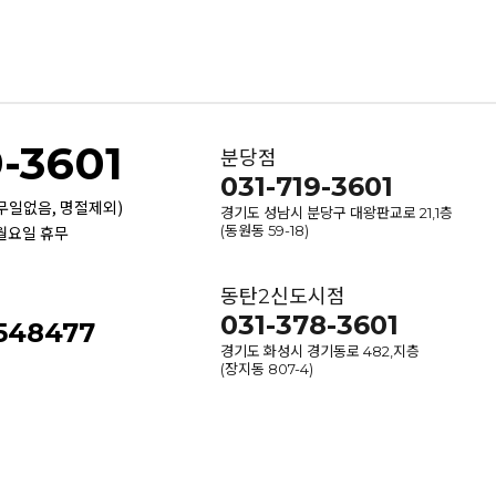
9-3601
분당점
031-719-3601
휴무일없음, 명절제외)
경기도 성남시 분당구 대왕판교로 21,1층
 월요일 휴무
(동원동 59-18)
동탄2신도시점
031-378-3601
-548477
경기도 화성시 경기동로 482,지층
(장지동 807-4)