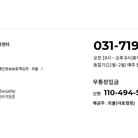
031-71
객센터
오전 10시 ~ 오후 8시(
동절기(11월~2월) 매주
개인정보보호책임자 : 최불
무통장입금
110-494
신한
예금주 : 최불(야호캠핑)