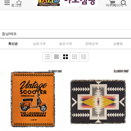
로그인
회원가입
주문조회
마이페이지
침낭/매트
최신순
낮은가격
높은가격
판매순위
상품명