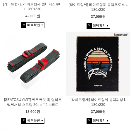
[라이트형제] 라이트형제 빈티지스쿠터
[라이트형제] 라이트형제 블랙크로스 L
L 180x230
180x230
42,000원
37,000원
혜택확인
%
혜택확인
▼
%
▼
[SEATOSUMMIT] 씨투써밋 훅 릴리즈
[라이트형제] 라이트형제 블랙피싱 L
액세서리 스트랩 20mm* 2m 레드
180x230
13,600원
37,000원
혜택확인
혜택확인
%
%
▼
▼