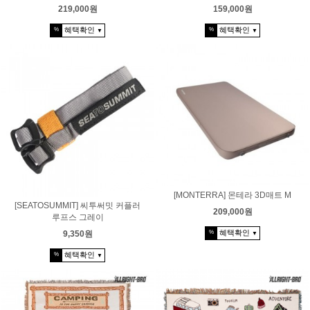
219,000원
159,000원
혜택확인
혜택확인
%
%
▼
▼
[MONTERRA] 몬테라 3D매트 M
[SEATOSUMMIT] 씨투써밋 커플러
209,000원
루프스 그레이
혜택확인
9,350원
%
▼
혜택확인
%
▼