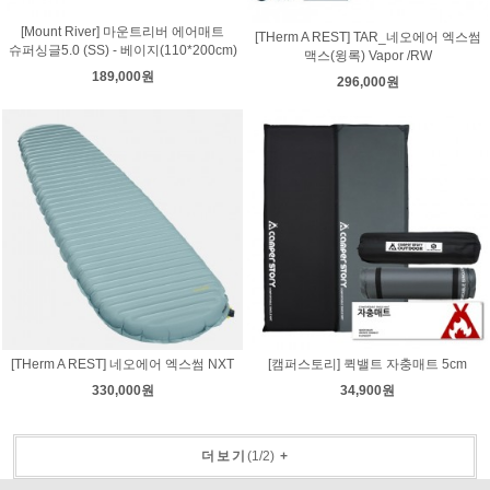
[Mount River] 마운트리버 에어매트
[THerm A REST] TAR_네오에어 엑스썸
슈퍼싱글5.0 (SS) - 베이지(110*200cm)
맥스(윙록) Vapor /RW
189,000원
296,000원
[THerm A REST] 네오에어 엑스썸 NXT
[캠퍼스토리] 퀵밸트 자충매트 5cm
330,000원
34,900원
더보기
(
1
/
2
)
+