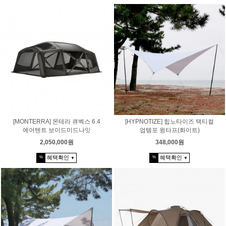
[MONTERRA] 몬테라 큐벡스 6.4
[HYPNOTIZE] 힙노타이즈 택티컬
에어텐트 보이드미드나잇
업템포 윙타프(화이트)
2,050,000원
348,000원
혜택확인
혜택확인
%
%
▼
▼