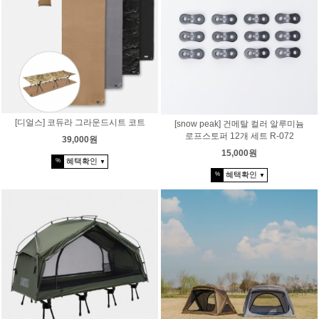
[디얼스] 코듀라 그라운드시트 코트
[snow peak] 건메탈 컬러 알루미늄
로프스토퍼 12개 세트 R-072
39,000원
15,000원
혜택확인
%
▼
혜택확인
%
▼