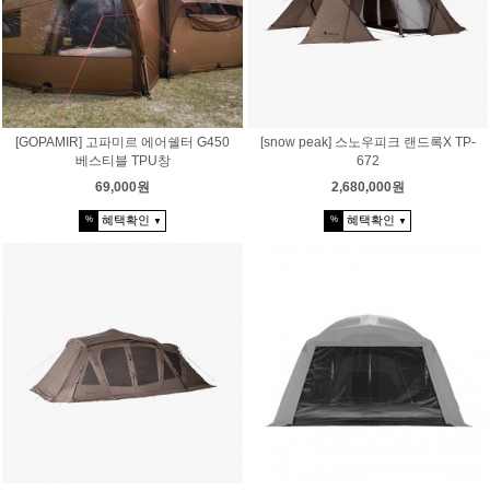
[GOPAMIR] 고파미르 에어쉘터 G450
[snow peak] 스노우피크 랜드록X TP-
베스티블 TPU창
672
69,000원
2,680,000원
혜택확인
혜택확인
%
%
▼
▼