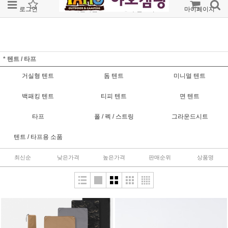
로그인
회원가입
주문조회
마이페이지
* 텐트 / 타프
거실형 텐트
돔 텐트
미니멀 텐트
백패킹 텐트
티피 텐트
면 텐트
타프
폴 / 펙 / 스트링
그라운드시트
텐트 / 타프용 소품
최신순
낮은가격
높은가격
판매순위
상품명