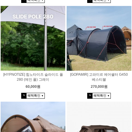
▼
▼
[HYPNOTIZE] 힙노타이즈 슬라이드 폴
[GOPAMIR] 고파미르 에어쉘터 G450
280 (메인 폴) 그레이
베스티블
60,000원
270,000원
혜택확인
혜택확인
%
%
▼
▼