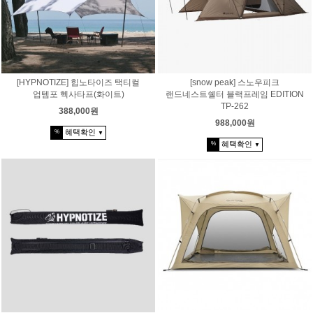
[HYPNOTIZE] 힙노타이즈 택티컬
[snow peak] 스노우피크
업템포 헥사타프(화이트)
랜드네스트쉘터 블랙프레임 EDITION
TP-262
388,000원
988,000원
혜택확인
%
▼
혜택확인
%
▼