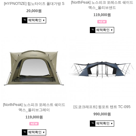
[NorthPeak] 노스피크 포레스트 쉐이드
[HYPNOTIZE] 힙노타이즈 폴대가방 S
맥스_올리브샌드
20,000원
119,000원
혜택확인
%
▼
혜택확인
%
▼
[NorthPeak] 노스피크 포레스트 쉐이드
[도쿄크래프트] 윙포트 텐트 TC-095
맥스_올리브그레이
990,000원
119,000원
혜택확인
%
▼
혜택확인
%
▼