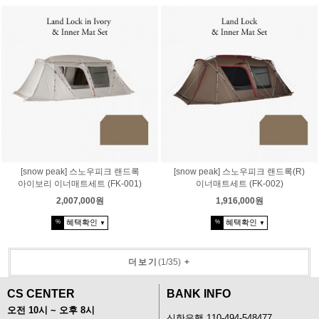
[snow peak] 스노우피크 랜드록
[snow peak] 스노우피크 랜드록(R)
아이보리 이너매트세트 (FK-001)
이너매트세트 (FK-002)
2,007,000원
1,916,000원
혜택확인
혜택확인
%
%
▼
▼
더보기
(
1
/
35
)
+
CS CENTER
BANK INFO
오전 10시 ~ 오후 8시
신한은행 110-494-548477