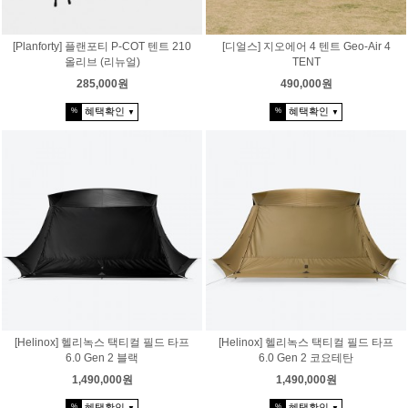
[Planforty] 플랜포티 P-COT 텐트 210
[디얼스] 지오에어 4 텐트 Geo-Air 4
올리브 (리뉴얼)
TENT
285,000원
490,000원
혜택확인
혜택확인
%
%
▼
▼
[Helinox] 헬리녹스 택티컬 필드 타프
[Helinox] 헬리녹스 택티컬 필드 타프
6.0 Gen 2 블랙
6.0 Gen 2 코요테탄
1,490,000원
1,490,000원
혜택확인
혜택확인
%
%