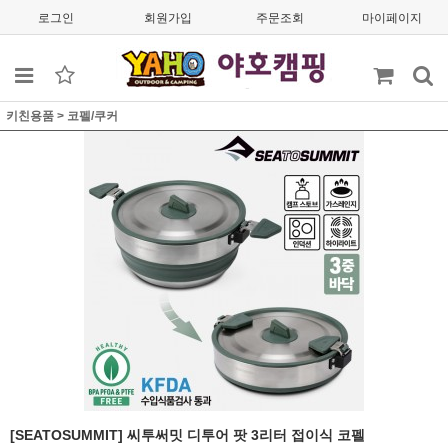
로그인
회원가입
주문조회
마이페이지
키친용품
>
코펠/쿠커
[SEATOSUMMIT] 씨투써밋 디투어 팟 3리터 접이식 코펠