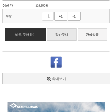
상품가
128,350
원
수량
+1
-1
바로 구매하기
장바구니
관심상품
확대보기