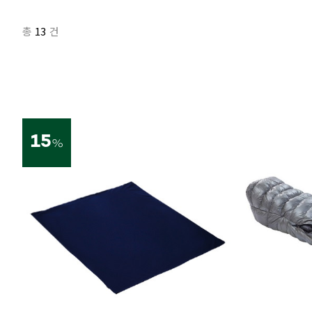
13
총
건
15
%