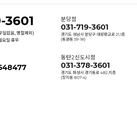
9-3601
분당점
031-719-3601
휴무일없음, 명절제외)
경기도 성남시 분당구 대왕판교로 21,1층
 월요일 휴무
(동원동 59-18)
동탄2신도시점
031-378-3601
-548477
경기도 화성시 경기동로 482,지층
(장지동 807-4)