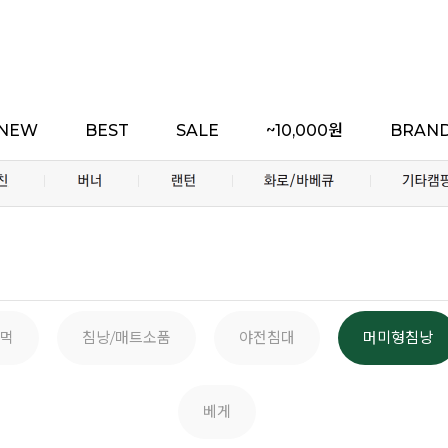
NEW
BEST
SALE
~10,000원
BRAN
먹
침낭/매트소품
야전침대
머미형침낭
베게