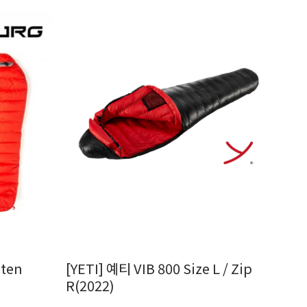
lten
[YETI] 예티 VIB 800 Size L / Zip
R(2022)