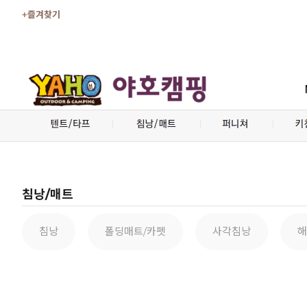
+즐겨찾기
침낭/매트
침낭
폴딩매트/카펫
사각침낭
해