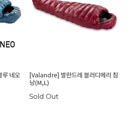
킹블루 네오
[Valandre] 발란드레 블러디메리 침
낭(M,L)
Sold Out