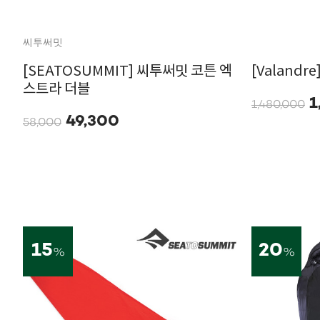
씨투써밋
[SEATOSUMMIT] 씨투써밋 코튼 엑
[Valandr
스트라 더블
1
1,480,000
49,300
58,000
15
20
%
%