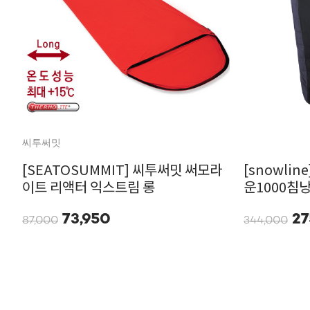
씨투써밋
[SEATOSUMMIT] 씨투써밋 써모라
[snowli
이트 리액터 익스트림 롱
운1000침
73,950
27
87,000
344,000