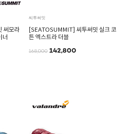
씨투써밋
밋 써모라
[SEATOSUMMIT] 씨투써밋 실크 코
이너
튼 엑스트라 더블
142,800
168,000