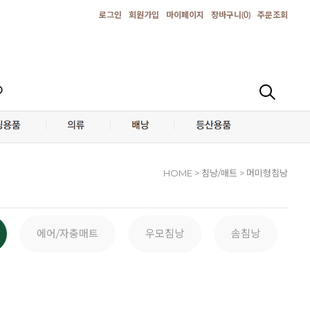
로그인
회원가입
마이페이지
장바구니(
0
)
주문조회
D
HOME
> 침낭/매트 > 머미형침낭
에어/자충매트
우모침낭
솜침낭