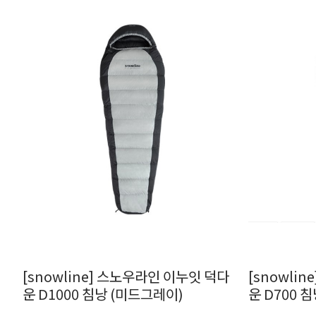
[snowline] 스노우라인 이누잇 덕다
[snowli
운 D1000 침낭 (미드그레이)
운 D700 