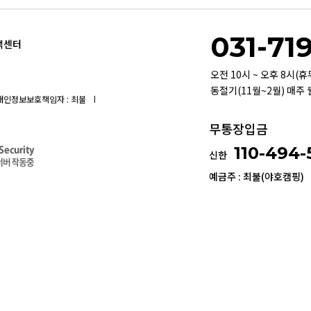
031-71
객센터
오전 10시 ~ 오후 8시(
동절기(11월~2월) 매주
개인정보보호책임자 : 최불
무통장입금
110-494
신한
예금주 : 최불(야호캠핑)