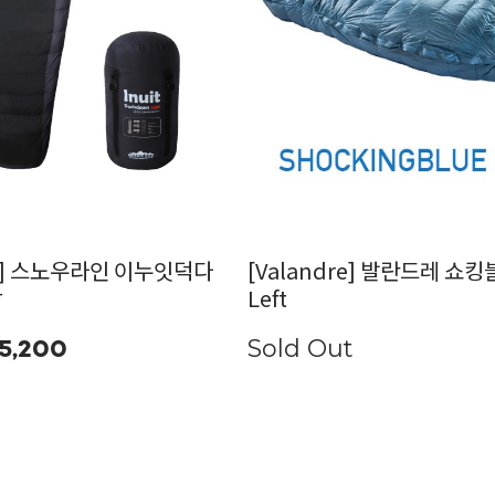
ne] 스노우라인 이누잇덕다
[Valandre] 발란드레 쇼
낭
Left
Sold Out
5,200