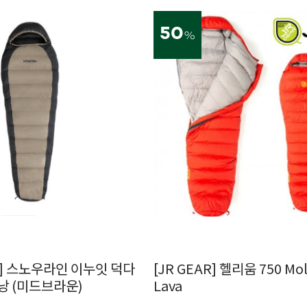
50
%
ne] 스노우라인 이누잇 덕다
[JR GEAR] 헬리움 750 Mo
침낭 (미드브라운)
Lava