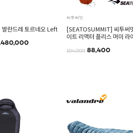
씨투써밋
e] 발란드레 토르네오 Left
[SEATOSUMMIT] 씨투써
이트 리액터 플리스 머미 라
,480,000
88,400
104,000