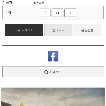
상품가
30,600
원
수량
+1
-1
바로 구매하기
장바구니
관심상품
확대보기