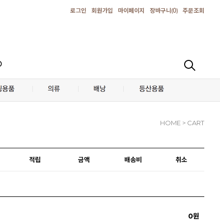
로그인
회원가입
마이페이지
장바구니(
0
)
주문조회
D
HOME
> CART
적립
금액
배송비
취소
0원