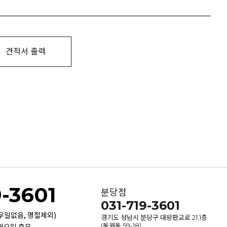
견적서 출력
9-3601
분당점
031-719-3601
휴무일없음, 명절제외)
경기도 성남시 분당구 대왕판교로 21,1층
 월요일 휴무
(동원동 59-18)