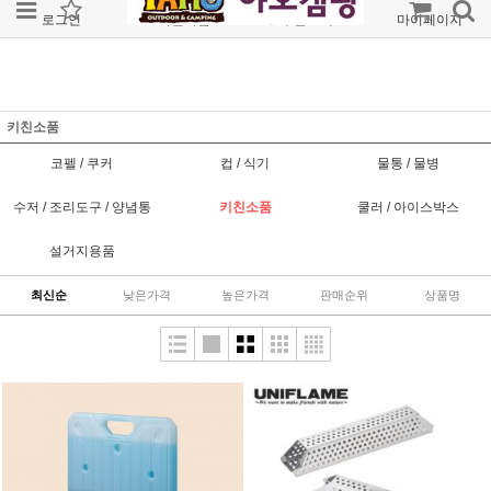
로그인
회원가입
주문조회
마이페이지
키친소품
코펠 / 쿠커
컵 / 식기
물통 / 물병
수저 / 조리도구 / 양념통
키친소품
쿨러 / 아이스박스
설거지용품
최신순
낮은가격
높은가격
판매순위
상품명