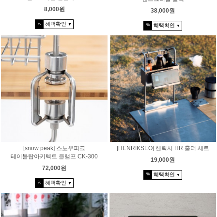
8,000원
38,000원
혜택확인
%
▼
혜택확인
%
▼
[snow peak] 스노우피크
[HENRIKSEO] 헨릭서 HR 홀더 세트
테이블탑아키텍트 클램프 CK-300
19,000원
72,000원
혜택확인
%
▼
혜택확인
%
▼