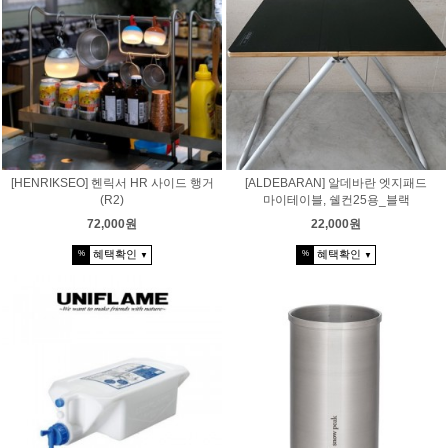
[HENRIKSEO] 헨릭서 HR 사이드 행거
[ALDEBARAN] 알데바란 엣지패드
(R2)
마이테이블, 쉘컨25용_블랙
72,000원
22,000원
혜택확인
혜택확인
%
%
▼
▼