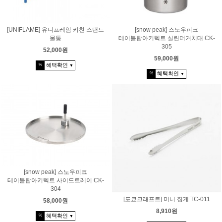
[UNIFLAME] 유니프레임 키친 스탠드
[snow peak] 스노우피크
물통
테이블탑아키텍트 실린더거치대 CK-
305
52,000원
59,000원
혜택확인
%
▼
혜택확인
%
▼
[snow peak] 스노우피크
테이블탑아키텍트 사이드트레이 CK-
304
[도쿄크래프트] 미니 집게 TC-011
58,000원
8,910원
혜택확인
%
▼