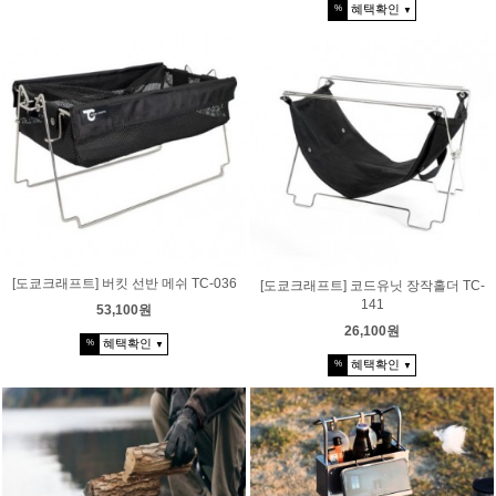
혜택확인
%
▼
[도쿄크래프트] 버킷 선반 메쉬 TC-036
[도쿄크래프트] 코드유닛 장작홀더 TC-
141
53,100원
26,100원
혜택확인
%
▼
혜택확인
%
▼