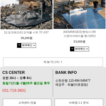
[HENRIKSEO] 헨릭서 HR
[도쿄크래프트] 모닥불 시트 TC-037
스텐마이테이블 행거(R2)
39,200원
53,000원
혜택확인
%
▼
혜택확인
%
▼
더보기
(
1
/
6
)
+
CS CENTER
BANK INFO
오전 10시 ~ 오후 8시
신한은행 110-494-548477
동절기(11월~2월)매주 월요일 휴무
예금주 : 최불(야호캠핑)
031-719-3601
고객센터 연결
비회원 1:1 문의