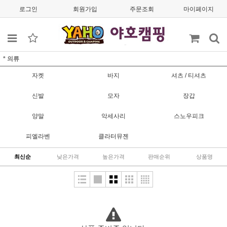
로그인
회원가입
주문조회
마이페이지
* 의류
자켓
바지
셔츠 / 티셔츠
신발
모자
장갑
양말
악세사리
스노우피크
피엘라벤
클라터뮤젠
최신순
낮은가격
높은가격
판매순위
상품명