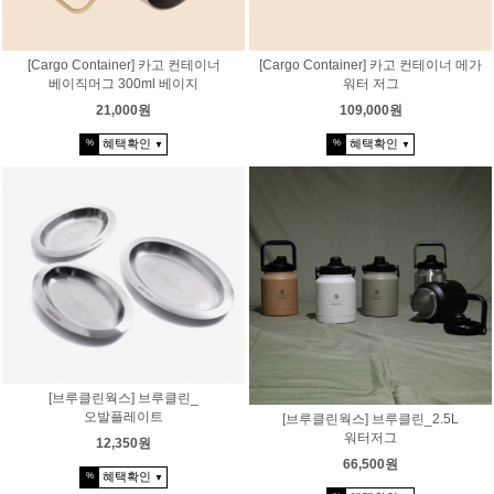
[Cargo Container] 카고 컨테이너
[Cargo Container] 카고 컨테이너 메가
베이직머그 300ml 베이지
워터 저그
21,000원
109,000원
혜택확인
혜택확인
%
%
▼
▼
[브루클린웍스] 브루클린_
오발플레이트
[브루클린웍스] 브루클린_2.5L
워터저그
12,350원
66,500원
혜택확인
%
▼