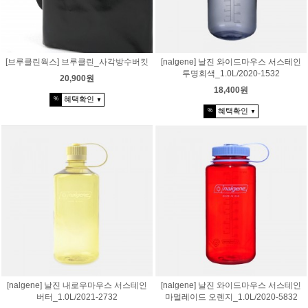
[브루클린웍스] 브루클린_사각방수버킷
[nalgene] 날진 와이드마우스 서스테인
투명회색_1.0L/2020-1532
20,900원
18,400원
혜택확인
%
▼
혜택확인
%
▼
[nalgene] 날진 내로우마우스 서스테인
[nalgene] 날진 와이드마우스 서스테인
버터_1.0L/2021-2732
마멀레이드 오렌지_1.0L/2020-5832