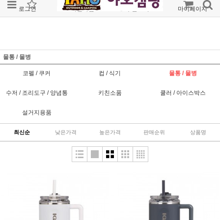
로그인
회원가입
주문조회
마이페이지
물통 / 물병
코펠 / 쿠커
컵 / 식기
물통 / 물병
수저 / 조리도구 / 양념통
키친소품
쿨러 / 아이스박스
설거지용품
최신순
낮은가격
높은가격
판매순위
상품명