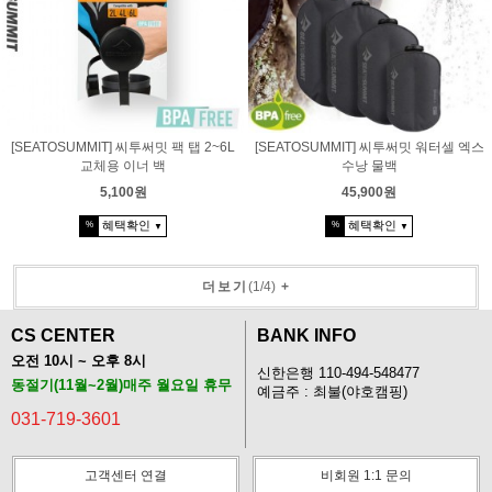
[SEATOSUMMIT] 씨투써밋 팩 탭 2~6L
[SEATOSUMMIT] 씨투써밋 워터셀 엑스
교체용 이너 백
수낭 물백
5,100원
45,900원
혜택확인
혜택확인
%
%
▼
▼
더보기
(
1
/
4
)
+
CS CENTER
BANK INFO
오전 10시 ~ 오후 8시
신한은행 110-494-548477
동절기(11월~2월)매주 월요일 휴무
예금주 : 최불(야호캠핑)
031-719-3601
고객센터 연결
비회원 1:1 문의