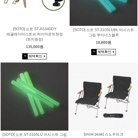
[SOTO] 소토 ST-AS340DY
[SOTO] 소토 ST-3105LUBL 어시스트
레귤레이터스토브 하이마운트한정
그립 루미너스블루
(토치증정)
10,800원
135,000원
혜택확인
%
▼
혜택확인
%
▼
[snow peak] 스노우피크
[SOTO] 소토 ST-3105LU 어시스트 그립