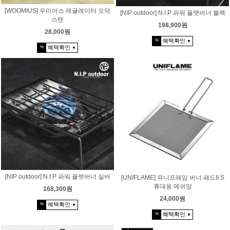
[WOOMIUS] 우미어스 레귤레이터 오덕
[NIP outdoor] N.I.P 파워 플랫버너 블랙
스텐
198,900원
28,000원
혜택확인
%
▼
혜택확인
%
▼
[NIP outdoor] N.I.P 파워 플랫버너 실버
[UNIFLAME] 유니프레임 버너 패드II S
휴대용 메쉬망
168,300원
24,000원
혜택확인
%
▼
혜택확인
%
▼