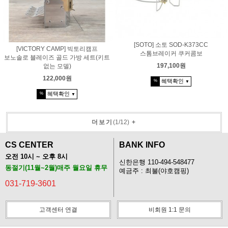
[SOTO] 소토 SOD-K373CC
[VICTORY CAMP] 빅토리캠프
스톰브레이커 쿠커콤보
보노솔로 블레이즈 골드 가방 세트(키트
197,100원
없는 모델)
122,000원
혜택확인
%
▼
혜택확인
%
▼
더보기
(
1
/
12
)
+
CS CENTER
BANK INFO
오전 10시 ~ 오후 8시
신한은행 110-494-548477
동절기(11월~2월)매주 월요일 휴무
예금주 : 최불(야호캠핑)
031-719-3601
고객센터 연결
비회원 1:1 문의