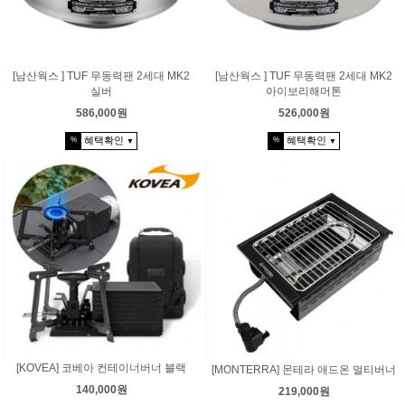
[남산웍스 ] TUF 무동력팬 2세대 MK2
[남산웍스 ] TUF 무동력팬 2세대 MK2
실버
아이보리해머톤
586,000원
526,000원
혜택확인
혜택확인
%
%
▼
▼
[KOVEA] 코베아 컨테이너버너 블랙
[MONTERRA] 몬테라 애드온 멀티버너
140,000원
219,000원