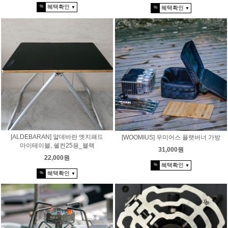
혜택확인
%
혜택확인
%
▼
▼
[ALDEBARAN] 알데바란 엣지패드
[WOOMIUS] 우미어스 플랫버너 가방
마이테이블, 쉘컨25용_블랙
31,000원
22,000원
혜택확인
%
▼
혜택확인
%
▼