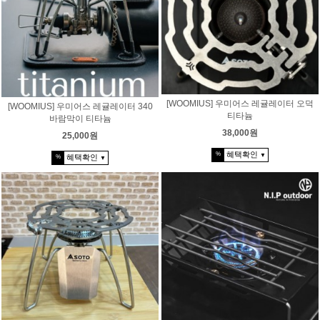
[WOOMIUS] 우미어스 레귤레이터 오덕
[WOOMIUS] 우미어스 레귤레이터 340
티타늄
바람막이 티타늄
38,000원
25,000원
혜택확인
%
▼
혜택확인
%
▼