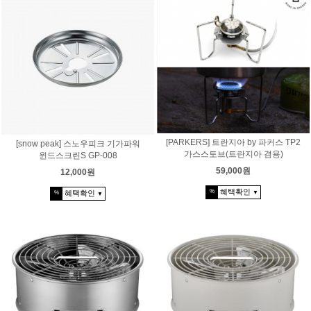
[PARKERS] 트란지아 by 파커스 TP2
[snow peak] 스노우피크 기가파워
가스스토브(트란지아 겸용)
윈드스크린S GP-008
59,000원
12,000원
혜택확인
%
혜택확인
▼
%
▼