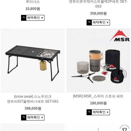
엔트리로우체어쇼트블랙2P세트 SET-
루미너스
093
10,800원
358,000원
혜택확인
%
▼
혜택확인
%
▼
[MSR] MSR_스위치 스토브 세트
[snow peak] 스노우피크
엔트리IGT플랫버너세트 SET-081
180,000원
398,000원
혜택확인
%
▼
혜택확인
%
▼