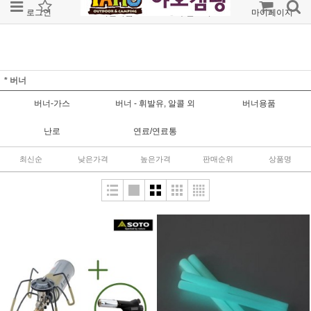
로그인
회원가입
주문조회
마이페이지
* 버너
버너-가스
버너 - 휘발유, 알콜 외
버너용품
난로
연료/연료통
최신순
낮은가격
높은가격
판매순위
상품명