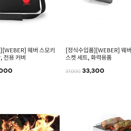
[WEBER] 웨버 스모키
[정식수입품][WEBER] 웨버
, 전용 커버
스켓 세트, 화력용품
,000
33,300
37,000