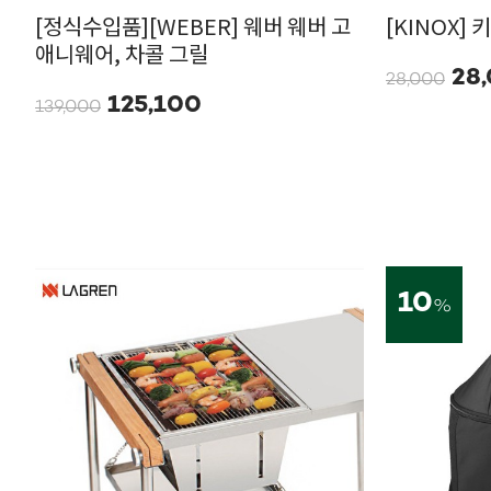
[정식수입품][WEBER] 웨버 웨버 고
[KINOX]
애니웨어, 차콜 그릴
28
28,000
125,100
139,000
10
%