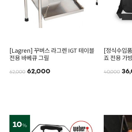
[Lagren] 꾸버스 라그렌 IGT 테이블
[정식수입품]
전용 바베큐 그릴
죠 전용 가방
62,000
36
62,000
40,000
10
%