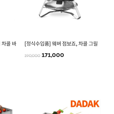
 차콜 바
[정식수입품] 웨버 점보죠, 차콜 그릴
171,000
190,000