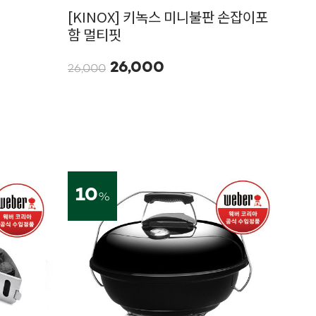
[KINOX] 키녹스 미니불판 손잡이포
함 멀티핏
26,000
26,000
10
%