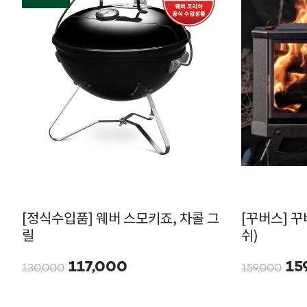
[정식수입품] 웨버 스모키죠, 차콜 그
[꾸버스] 
릴
쉬)
117,000
15
130,000
159,000