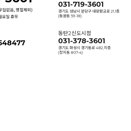
031-719-3601
휴무일없음, 명절제외)
경기도 성남시 분당구 대왕판교로 21,1층
 월요일 휴무
(동원동 59-18)
동탄2신도시점
031-378-3601
-548477
경기도 화성시 경기동로 482,지층
(장지동 807-4)