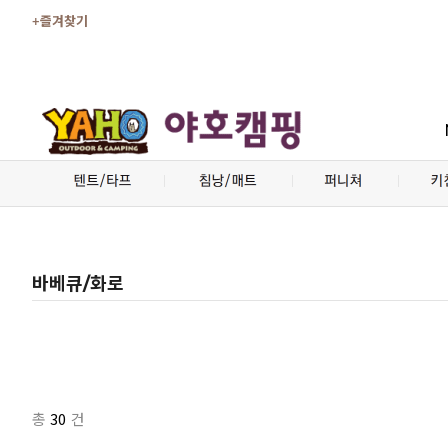
+즐겨찾기
바베큐/화로
30
총
건