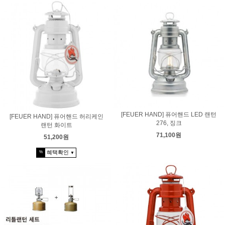
[FEUER HAND] 퓨어핸드 LED 랜턴
[FEUER HAND] 퓨어핸드 허리케인
276, 징크
랜턴 화이트
71,100원
51,200원
혜택확인
%
▼