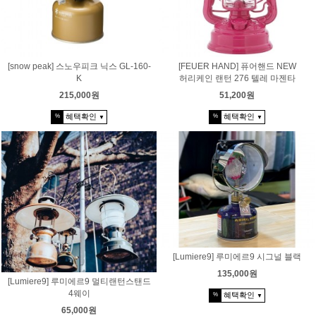
[snow peak] 스노우피크 닉스 GL-160-
[FEUER HAND] 퓨어핸드 NEW
K
허리케인 랜턴 276 텔레 마젠타
215,000원
51,200원
혜택확인
혜택확인
%
%
▼
▼
[Lumiere9] 루미에르9 시그널 블랙
135,000원
[Lumiere9] 루미에르9 멀티랜턴스탠드
4웨이
혜택확인
%
▼
65,000원