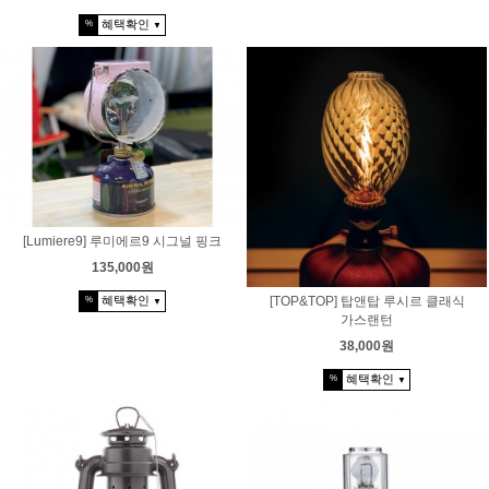
혜택확인
%
▼
[Lumiere9] 루미에르9 시그널 핑크
135,000원
혜택확인
[TOP&TOP] 탑앤탑 루시르 클래식
%
▼
가스랜턴
38,000원
혜택확인
%
▼