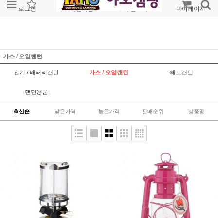
로그인
회원가입
주문조회
마이페이지
가스 / 오일랜턴
전기 / 배터리랜턴
가스 / 오일랜턴
헤드랜턴
랜턴용품
최신순
낮은가격
높은가격
판매순위
상품명