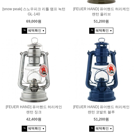
[snow peak] 스노우피크 리틀 램프 녹턴
[FEUER HAND] 퓨어핸드 허리케인
GL-140
랜턴 올리브
69,000원
51,200원
혜택확인
혜택확인
%
%
▼
▼
[FEUER HAND] 퓨어핸드 허리케인
[FEUER HAND] 퓨어핸드 허리케인
랜턴 징크
랜턴 코발트 블루
42,400원
51,200원
혜택확인
혜택확인
%
%
▼
▼