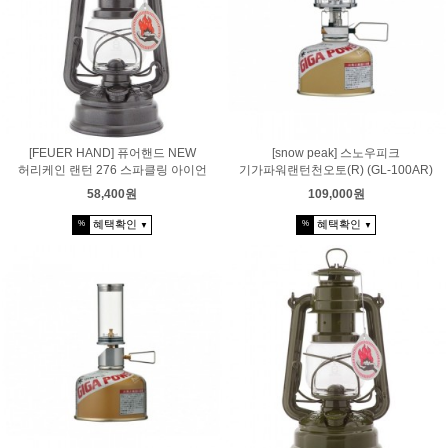
[FEUER HAND] 퓨어핸드 NEW
[snow peak] 스노우피크
허리케인 랜턴 276 스파클링 아이언
기가파워랜턴천오토(R) (GL-100AR)
58,400원
109,000원
혜택확인
혜택확인
%
%
▼
▼