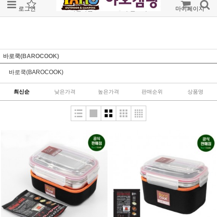
로그인
회원가입
주문조회
마이페이지
바로쿡(BAROCOOK)
바로쿡(BAROCOOK)
최신순
낮은가격
높은가격
판매순위
상품명