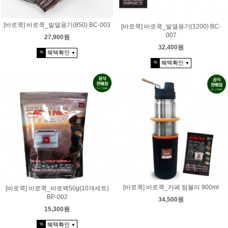
[바로쿡] 바로쿡_발열용기(850) BC-003
[바로쿡] 바로쿡_발열용기(1200) BC-
007
27,900원
32,400원
혜택확인
%
▼
혜택확인
%
▼
[바로쿡] 바로쿡_카페 텀블러 900ml
[바로쿡] 바로쿡_바로팩50g(10개세트)
BP-002
34,500원
15,300원
혜택확인
%
▼