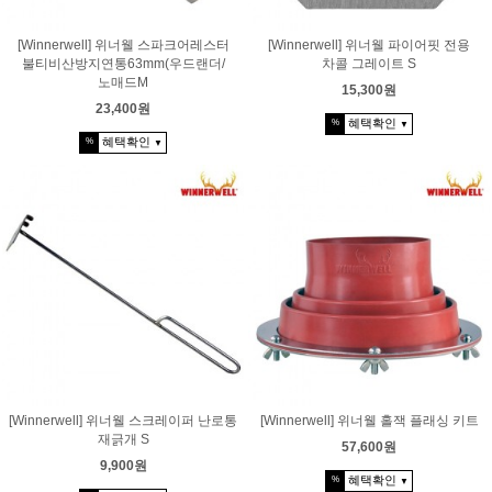
[Winnerwell] 위너웰 스파크어레스터
[Winnerwell] 위너웰 파이어핏 전용
불티비산방지연통63mm(우드랜더/
차콜 그레이트 S
노매드M
15,300원
23,400원
혜택확인
%
▼
혜택확인
%
▼
[Winnerwell] 위너웰 스크레이퍼 난로통
[Winnerwell] 위너웰 홀잭 플래싱 키트
재긁개 S
57,600원
9,900원
혜택확인
%
▼