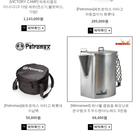
[VICTORY CAMP] 빅토리캠프
미니디디3 가방 세트(연소기,펠릿박스,
[Petromax]페트로막스 아타고
가방)
자동접이식 화롯대
1,143,000원
285,000원
혜택확인
%
▼
혜택확인
%
▼
[Petromax]페트로막스 아타고 화롯대
[Winnerwell] 위너웰 캠핑용 화모난로
수납백
온수탱크 S 우드랜더/노매드 S전용
50,000원
68,400원
혜택확인
혜택확인
%
%
▼
▼