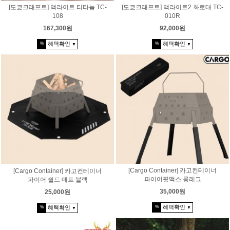
[도쿄크래프트] 맥라이트 티타늄 TC-
[도쿄크래프트] 맥라이트2 화로대 TC-
108
010R
167,300원
92,000원
혜택확인
혜택확인
%
%
▼
▼
[Cargo Container] 카고컨테이너
[Cargo Container] 카고컨테이너
파이어핏맥스 롱레그
파이어 쉴드 매트 블랙
35,000원
25,000원
혜택확인
혜택확인
%
%
▼
▼