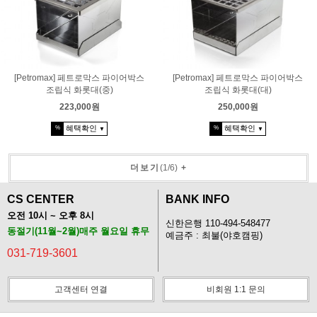
[Petromax] 페트로막스 파이어박스
[Petromax] 페트로막스 파이어박스
조립식 화롯대(중)
조립식 화롯대(대)
223,000원
250,000원
혜택확인
혜택확인
%
%
▼
▼
더보기
(
1
/
6
)
+
CS CENTER
BANK INFO
오전 10시 ~ 오후 8시
신한은행 110-494-548477
동절기(11월~2월)매주 월요일 휴무
예금주 : 최불(야호캠핑)
031-719-3601
고객센터 연결
비회원 1:1 문의