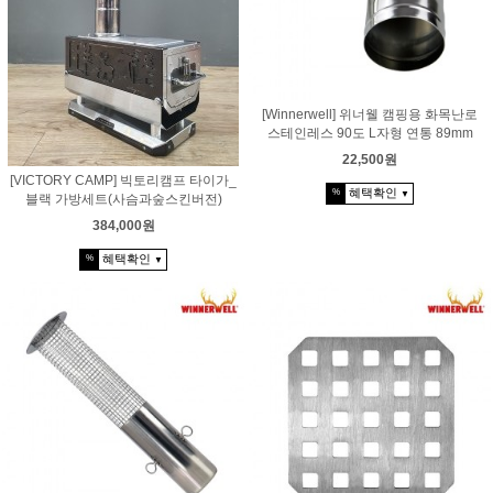
[Winnerwell] 위너웰 캠핑용 화목난로
스테인레스 90도 L자형 연통 89mm
22,500원
[VICTORY CAMP] 빅토리캠프 타이가_
혜택확인
%
▼
블랙 가방세트(사슴과숲스킨버전)
384,000원
혜택확인
%
▼