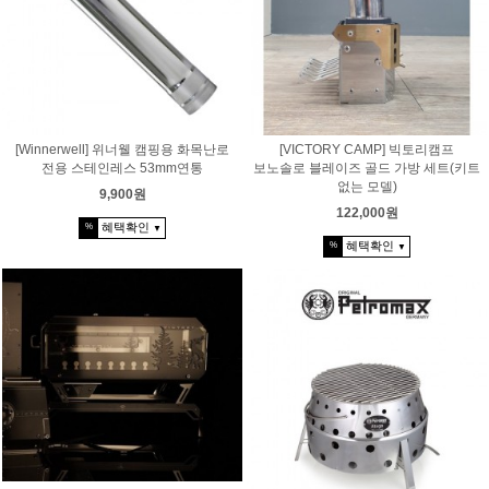
[Winnerwell] 위너웰 캠핑용 화목난로
[VICTORY CAMP] 빅토리캠프
전용 스테인레스 53mm연통
보노솔로 블레이즈 골드 가방 세트(키트
없는 모델)
9,900원
122,000원
혜택확인
%
▼
혜택확인
%
▼