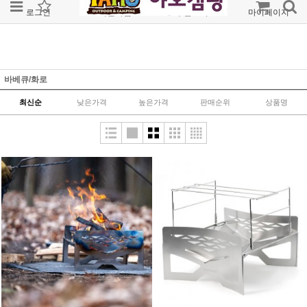
로그인
회원가입
주문조회
마이페이지
바베큐/화로
최신순
낮은가격
높은가격
판매순위
상품명