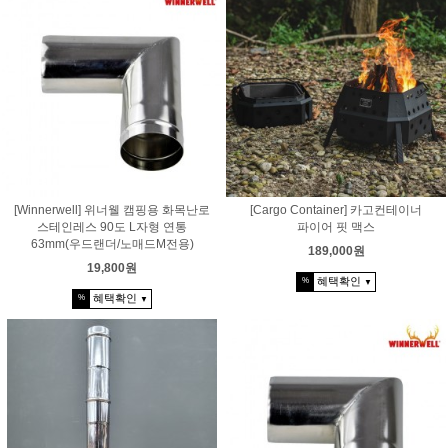
[Winnerwell] 위너웰 캠핑용 화목난로
[Cargo Container] 카고컨테이너
스테인레스 90도 L자형 연통
파이어 핏 맥스
63mm(우드랜더/노매드M전용)
189,000원
19,800원
혜택확인
%
▼
혜택확인
%
▼