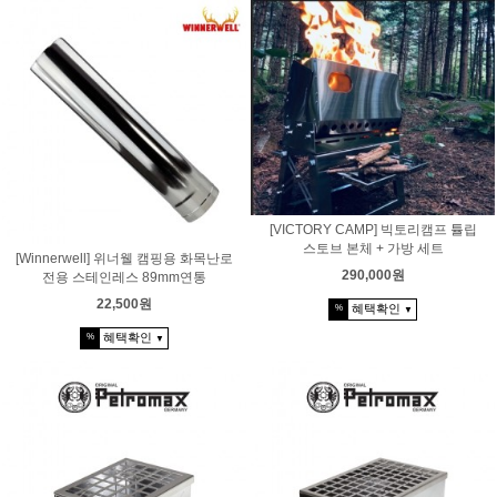
[VICTORY CAMP] 빅토리캠프 튤립
스토브 본체 + 가방 세트
[Winnerwell] 위너웰 캠핑용 화목난로
290,000원
전용 스테인레스 89mm연통
22,500원
혜택확인
%
▼
혜택확인
%
▼