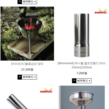
혜택확인
%
▼
[Winnerwell] 위너웰 짧은연통2.1파이
[더리포즈] 불꽃감성 엉따
53mm(220mm)
17,100원
7,200원
혜택확인
%
▼
혜택확인
%
▼