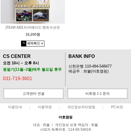
[TEAR AID] 티어에이드 텐트수선킷
16,200원
혜택확인
%
▼
CS CENTER
BANK INFO
오전 10시 ~ 오후 8시
신한은행 110-494-548477
동절기(11월~2월)매주 월요일 휴무
예금주 : 최불(야호캠핑)
031-719-3601
고객센터 연결
비회원 1:1 문의
이용안내
이용약관
개인정보처리방침
PC버전
야호캠핑
대표 : 최불 ㅣ 개인정보 보호 책임자 : 최불
사업자 등록번호 : 114-05-54019