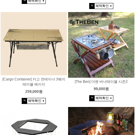
혜택확인
%
▼
혜택확인
%
▼
[Cargo Container] 카고 컨테이너 3웨이
[The Ben] 더벤 버너테이블 시즌2
테이블 베이지
99,000원
259,000원
혜택확인
%
▼
혜택확인
%
▼