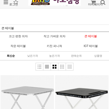
로그인
회원가입
주문조회
마이페이지
큰 테이블
크고 편한 의자
작고 가벼운 의자
큰 테이블
작은 테이블
키친 퍼니쳐
IGT 테이블
최신순
낮은가격
높은가격
판매순위
상품명