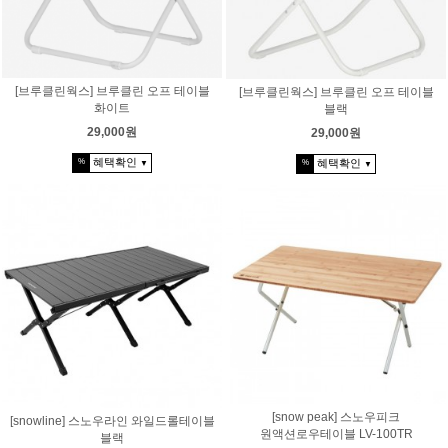
[브루클린웍스] 브루클린 오프 테이블
[브루클린웍스] 브루클린 오프 테이블
화이트
블랙
29,000원
29,000원
혜택확인
혜택확인
%
%
▼
▼
[snow peak] 스노우피크
[snowline] 스노우라인 와일드롤테이블
원액션로우테이블 LV-100TR
블랙