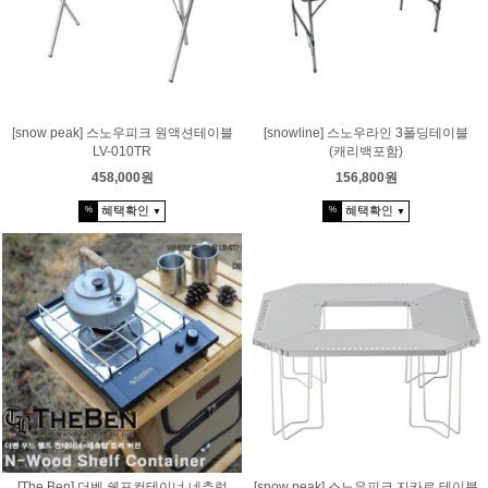
[snow peak] 스노우피크 원액션테이블
[snowline] 스노우라인 3폴딩테이블
LV-010TR
(캐리백포함)
458,000원
156,800원
혜택확인
혜택확인
%
%
▼
▼
[The Ben] 더벤 쉘프컨테이너 네추럴
[snow peak] 스노우피크 지카로 테이블