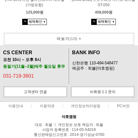
(가방포함)
ST-050
125,000원
458,000원
혜택확인
혜택확인
%
%
▼
▼
더보기
(
1
/
3
)
+
CS CENTER
BANK INFO
오전 10시 ~ 오후 8시
신한은행 110-494-548477
동절기(11월~2월)매주 월요일 휴무
예금주 : 최불(야호캠핑)
031-719-3601
고객센터 연결
비회원 1:1 문의
이용안내
이용약관
개인정보처리방침
PC버전
야호캠핑
대표 : 최불 ㅣ 개인정보 보호 책임자 : 최불
사업자 등록번호 : 114-05-54019
통신판매업신고번호 : 2014-경기성남-0760