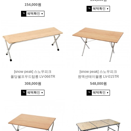
154,000원
혜택확인
%
▼
혜택확인
%
▼
[snow peak] 스노우피크
[snow peak] 스노우피크
폴딩쉘프우드탑롱 LV-066TR
원액션테이블롱 LV-015TR
308,000원
548,000원
혜택확인
혜택확인
%
%
▼
▼