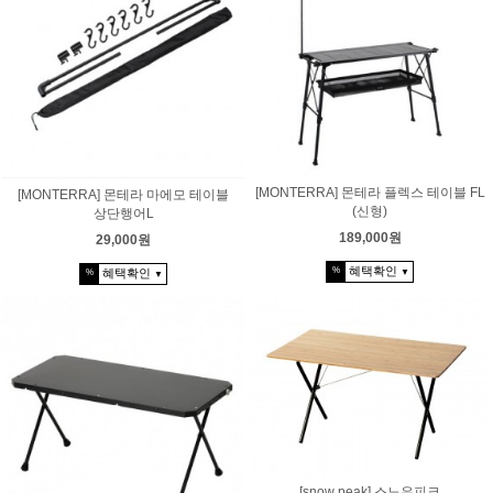
[MONTERRA] 몬테라 플렉스 테이블 FL
[MONTERRA] 몬테라 마에모 테이블
(신형)
상단행어L
189,000원
29,000원
혜택확인
%
혜택확인
%
▼
▼
[snow peak] 스노우피크