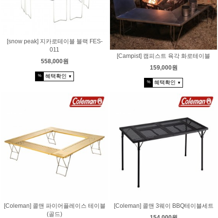
[snow peak] 지카로테이블 블랙 FES-
011
[Campist] 캠피스트 육각 화로테이블
558,000원
159,000원
혜택확인
%
▼
혜택확인
%
▼
[Coleman] 콜맨 파이어플레이스 테이블
[Coleman] 콜맨 3웨이 BBQ테이블세트
(골드)
154,000원