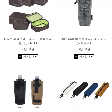
[EXPED] 엑스페드 패디드 짚 파우치
[미스테리월] 보틀캐리어 페더타입
블랙 (S, M, L)
(다이니마)
23,000원
28,000원
혜택확인
혜택확인
%
%
▼
▼