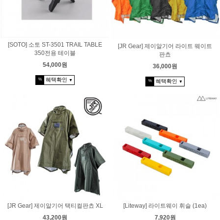
[SOTO] 소토 ST-3501 TRAIL TABLE
[JR Gear] 제이알기어 라이트 웨이트
350전용 테이블
판쵸
54,000원
36,000원
혜택확인
%
▼
혜택확인
%
▼
[JR Gear] 제이알기어 택티컬판쵸 XL
[Liteway] 라이트웨이 휘슬 (1ea)
43,200원
7,920원