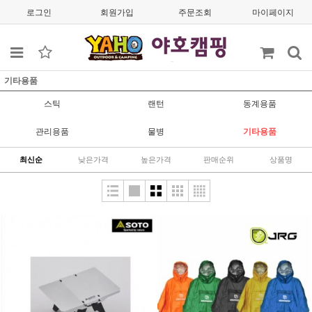
로그인
회원가입
주문조회
마이페이지
기타용품
스틱
랜턴
동계용품
관리용품
물병
기타용품
최신순
낮은가격
높은가격
판매순위
상품명