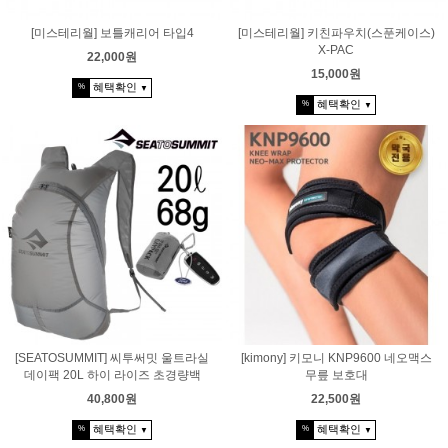
[미스테리월] 보틀캐리어 타입4
[미스테리월] 키친파우치(스푼케이스)
X-PAC
22,000원
15,000원
혜택확인
%
▼
혜택확인
%
▼
[SEATOSUMMIT] 씨투써밋 울트라실
[kimony] 키모니 KNP9600 네오맥스
데이팩 20L 하이 라이즈 초경량백
무릎 보호대
40,800원
22,500원
혜택확인
혜택확인
%
%
▼
▼