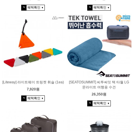
혜택확인
혜택확인
%
%
▼
▼
[Liteway] 라이트웨이 트링켓 휘슬 (1ea)
[SEATOSUMMIT] 씨투써밋 텍 타월 LG
문라이트 여행용 수건
7,920원
26,350원
혜택확인
%
▼
혜택확인
%
▼