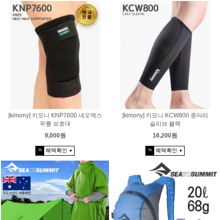
[kimony] 키모니 KNP7600 네오맥스
[kimony] 키모니 KCW800 종아리
무릎 보호대
슬리브 블랙
9,000원
16,200원
혜택확인
혜택확인
%
%
▼
▼