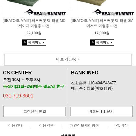
[SEATOSUMMIT] 씨투써밋 텍 타월 MD
[SEATOSUMMIT] 씨투써밋 텍 타월 SM
세이지 여행용 수건
데저트 여행용 수건
22,100원
17,000원
혜택확인
혜택확인
%
%
▼
▼
더보기
(
1
/
6
)
+
CS CENTER
BANK INFO
오전 10시 ~ 오후 8시
신한은행 110-494-548477
동절기(11월~2월)매주 월요일 휴무
예금주 : 최불(야호캠핑)
031-719-3601
고객센터 연결
비회원 1:1 문의
이용안내
이용약관
개인정보처리방침
PC버전