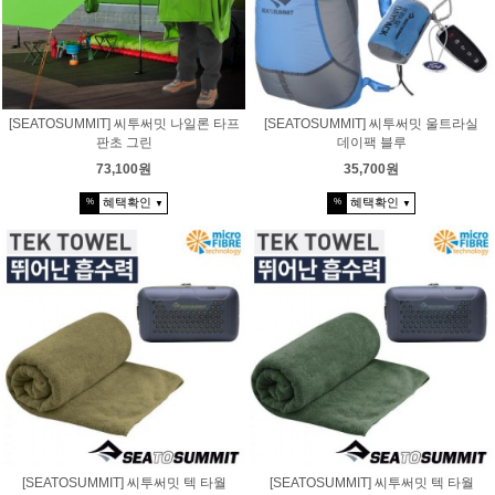
[SEATOSUMMIT] 씨투써밋 나일론 타프
[SEATOSUMMIT] 씨투써밋 울트라실
판초 그린
데이팩 블루
73,100원
35,700원
혜택확인
혜택확인
%
%
▼
▼
[SEATOSUMMIT] 씨투써밋 텍 타월
[SEATOSUMMIT] 씨투써밋 텍 타월