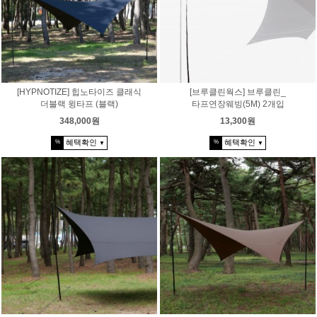
[HYPNOTIZE] 힙노타이즈 클래식
[브루클린웍스] 브루클린_
더블랙 윙타프 (블랙)
타프연장웨빙(5M) 2개입
348,000원
13,300원
혜택확인
혜택확인
%
%
▼
▼