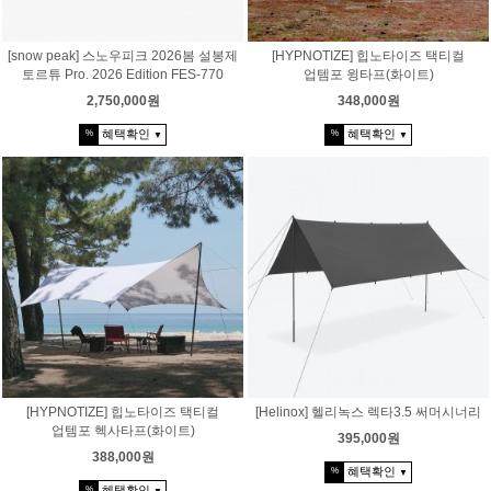
[snow peak] 스노우피크 2026봄 설봉제
[HYPNOTIZE] 힙노타이즈 택티컬
토르튜 Pro. 2026 Edition FES-770
업템포 윙타프(화이트)
2,750,000원
348,000원
혜택확인
혜택확인
%
%
▼
▼
[HYPNOTIZE] 힙노타이즈 택티컬
[Helinox] 헬리녹스 렉타3.5 써머시너리
업템포 헥사타프(화이트)
395,000원
388,000원
혜택확인
%
▼
혜택확인
%