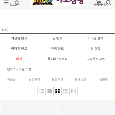
로그인
회원가입
주문조회
마이페이지
타프
거실형 텐트
돔 텐트
미니멀 텐트
백패킹 텐트
티피 텐트
면 텐트
타프
폴 / 펙 / 스트링
그라운드시트
텐트 / 타프용 소품
최신순
낮은가격
높은가격
판매순위
상품명