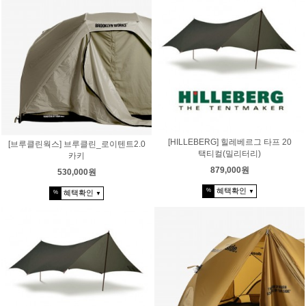
[HILLEBERG] 힐레베르그 타프 20
[브루클린웍스] 브루클린_로이텐트2.0
택티컬(밀리터리)
카키
879,000원
530,000원
혜택확인
%
혜택확인
▼
%
▼