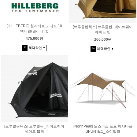
[HILLEBERG] 힐레베르그 타프 10
[브루클린웍스] 브루클린_게이트웨이
택티컬(밀리터리)
쉐이드 탄
475,000원
266,000원
혜택확인
%
혜택확인
▼
%
▼
[브루클린웍스] 브루클린_게이트웨이
[NorthPeak] 노스피크 노드 헥사타프
쉐이드 블랙
SPUNTEC_소이밀크