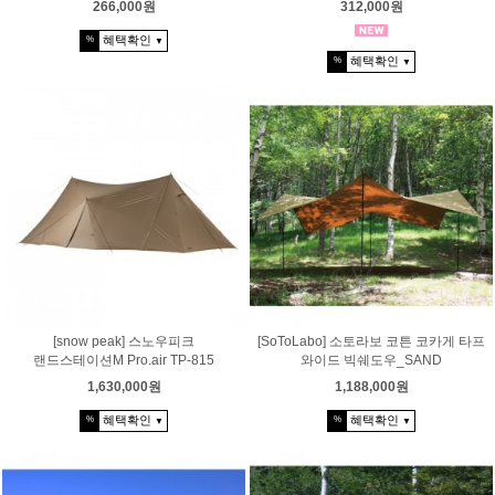
266,000원
312,000원
혜택확인
%
▼
혜택확인
%
▼
[snow peak] 스노우피크
[SoToLabo] 소토라보 코튼 코카게 타프
랜드스테이션M Pro.air TP-815
와이드 빅쉐도우_SAND
1,630,000원
1,188,000원
혜택확인
혜택확인
%
%
▼
▼