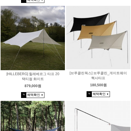
▼
[브루클린웍스] 브루클린_게이트웨이
[HILLEBERG] 힐레베르그 타프 20
헥사타프
택티컬 화이트
180,500원
879,000원
혜택확인
%
▼
혜택확인
%
▼