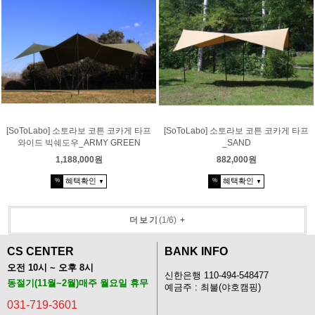
[SoToLabo] 소토라보 코튼 코카게 타프
[SoToLabo] 소토라보 코튼 코카게 타프
와이드 빅쉐도우_ARMY GREEN
_SAND
1,188,000원
882,000원
혜택확인
혜택확인
%
%
▼
▼
더보기
(
1
/
6
)
+
CS CENTER
BANK INFO
오전 10시 ~ 오후 8시
신한은행 110-494-548477
동절기(11월~2월)매주 월요일 휴무
예금주 : 최불(야호캠핑)
031-719-3601